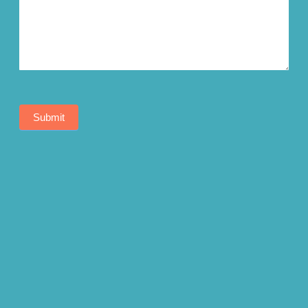
Submit