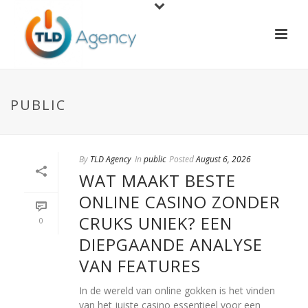
PUBLIC
By
TLD Agency
In
public
Posted
August 6, 2026
WAT MAAKT BESTE
ONLINE CASINO ZONDER
CRUKS UNIEK? EEN
0
DIEPGAANDE ANALYSE
VAN FEATURES
In de wereld van online gokken is het vinden
van het juiste casino essentieel voor een