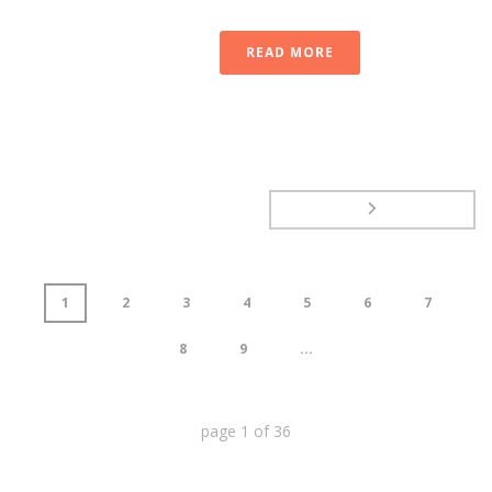
READ MORE
1
2
3
4
5
6
7
8
9
...
page
1
of
36