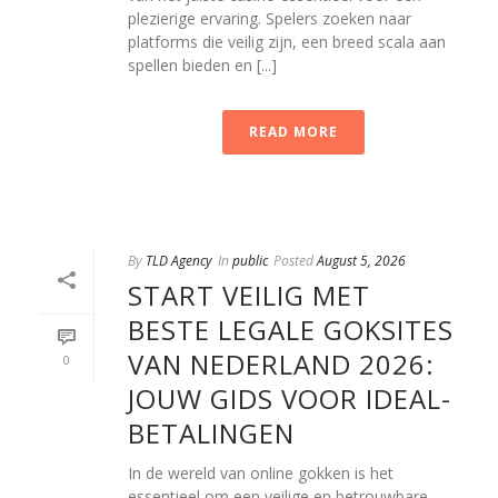
plezierige ervaring. Spelers zoeken naar
platforms die veilig zijn, een breed scala aan
spellen bieden en [...]
READ MORE
By
TLD Agency
In
public
Posted
August 5, 2026
START VEILIG MET
BESTE LEGALE GOKSITES
VAN NEDERLAND 2026:
0
JOUW GIDS VOOR IDEAL-
BETALINGEN
In de wereld van online gokken is het
essentieel om een veilige en betrouwbare