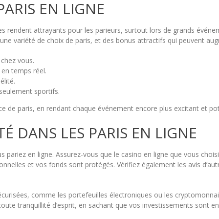
PARIS EN LIGNE
i les rendent attrayants pour les parieurs, surtout lors de grands 
ù, une variété de choix de paris, et des bonus attractifs qui peuvent au
 chez vous.
 en temps réel.
lité.
seulement sportifs.
 de paris, en rendant chaque événement encore plus excitant et pote
É DANS LES PARIS EN LIGNE
 pariez en ligne. Assurez-vous que le casino en ligne que vous choisi
nnelles et vos fonds sont protégés. Vérifiez également les avis d’autre
urisées, comme les portefeuilles électroniques ou les cryptomonnai
 toute tranquillité d’esprit, en sachant que vos investissements sont 