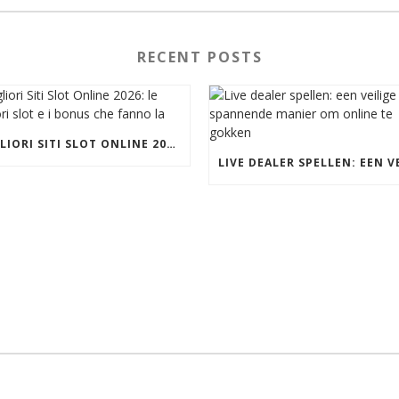
RECENT POSTS
MIGLIORI SITI SLOT ONLINE 2026: LE MIGLIORI SLOT E I BONUS CHE FANNO LA