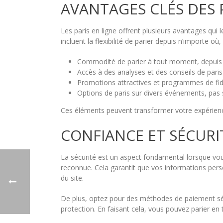
AVANTAGES CLÉS DES 
Les paris en ligne offrent plusieurs avantages qu
incluent la flexibilité de parier depuis n’importe o
Commodité de parier à tout moment, depuis
Accès à des analyses et des conseils de paris
Promotions attractives et programmes de fidé
Options de paris sur divers événements, pas 
Ces éléments peuvent transformer votre expérience
CONFIANCE ET SÉCURIT
La sécurité est un aspect fondamental lorsque vous
reconnue. Cela garantit que vos informations perso
du site.
De plus, optez pour des méthodes de paiement séc
protection. En faisant cela, vous pouvez parier en