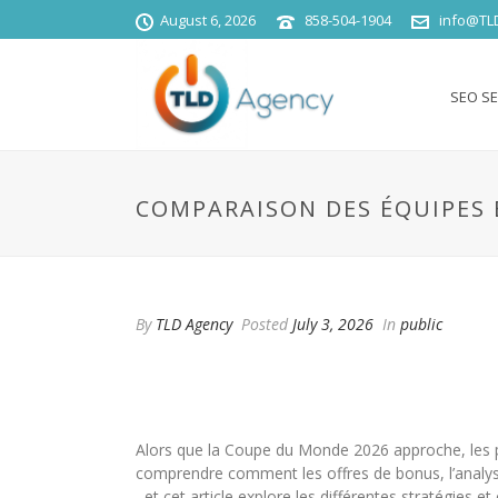
August 6, 2026
858-504-1904
info@TL
SEO SE
COMPARAISON DES ÉQUIPES E
By
TLD Agency
Posted
July 3, 2026
In
public
Alors que la Coupe du Monde 2026 approche, les pas
comprendre comment les offres de bonus, l’analy
, et cet article explore les différentes stratégies