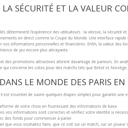
, LA SÉCURITÉ ET LA VALEUR C
s déterminent l’expérience des utilisateurs : la vitesse, la sécurité et 
vénements en direct comme la Coupe du Monde. Une interface rapide et 
er vos informations personnelles et financières. Enfin, la valeur des b
érience de jeu encore plus attrayante.
x et des promotions attractives attirent davantage de parieurs. En ana
e qui concerne les cotes pour des matchs tels que Brésil vs Norvège.
DANS LE MONDE DES PARIS EN 
l est essentiel de suivre quelques étapes simples pour garantir une e
teforme de votre choix en fournissant des informations de base.
 vos informations sont correctes et vérifiez votre identité si nécess
ec des fonds pour commencer à parier.
ri que vous souhaitez faire, que ce soit sur un match, sur un joueur 