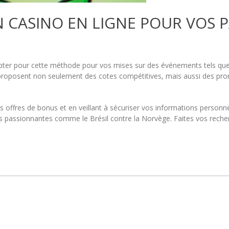
 CASINO EN LIGNE POUR VOS P
 opter pour cette méthode pour vos mises sur des événements tels qu
gne proposent non seulement des cotes compétitives, mais aussi des p
 offres de bonus et en veillant à sécuriser vos informations personnel
 passionnantes comme le Brésil contre la Norvège. Faites vos recher