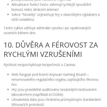
Aktualizace funkcí často zahrnují rychlejší spouštění
bonusů nebo zkrácení animací
Sekce “Novinky” zvýrazňuje hry s okamžitými výplatami a
nižší volatilitou
Tento cyklus udržuje adrenalin vysoko i po opakovaných
sezeních během dne.
10. DŮVĚRA A FÉROVOST ZA
RYCHLÝMI VZRUŠENÍMI
Rychlost nezpochybňuje bezpečnost u Casinia.
Web funguje pod licencí Anjouan Gaming Board—
renomovaného regulačního orgánu zajišťujícího férovou
hru
Hry jsou pravidelně auditovány nezávislými testovacími
laboratořemi (například eCOGRA)
Uživatelská data jsou chráněna průmyslovým standardem
šifrovacích protokolů