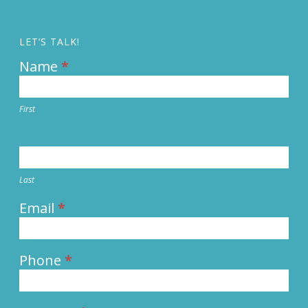
LET’S TALK!
Name
*
Contact
Us
First
Last
Email
*
Phone
*