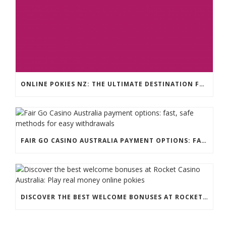
ONLINE POKIES NZ: THE ULTIMATE DESTINATION FOR NEW ZEALAND CASINO ENTHUSIASTS
FAIR GO CASINO AUSTRALIA PAYMENT OPTIONS: FAST, SAFE METHODS FOR EASY WITHDRAWALS
DISCOVER THE BEST WELCOME BONUSES AT ROCKET CASINO AUSTRALIA: PLAY REAL MONEY ONLINE POKIES