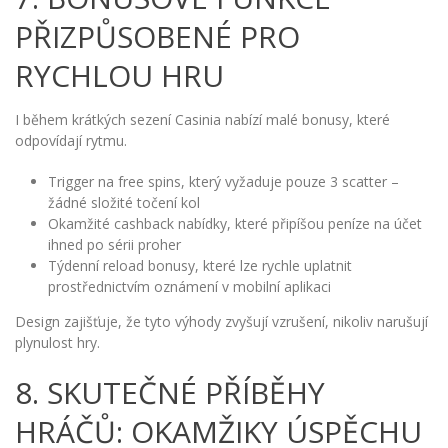
PŘIZPŮSOBENÉ PRO
RYCHLOU HRU
I během krátkých sezení Casinia nabízí malé bonusy, které
odpovídají rytmu.
Trigger na free spins, který vyžaduje pouze 3 scatter –
žádné složité točení kol
Okamžité cashback nabídky, které připíšou peníze na účet
ihned po sérii proher
Týdenní reload bonusy, které lze rychle uplatnit
prostřednictvím oznámení v mobilní aplikaci
Design zajišťuje, že tyto výhody zvyšují vzrušení, nikoliv narušují
plynulost hry.
8. SKUTEČNÉ PŘÍBĚHY
HRÁČŮ: OKAMŽIKY ÚSPĚCHU